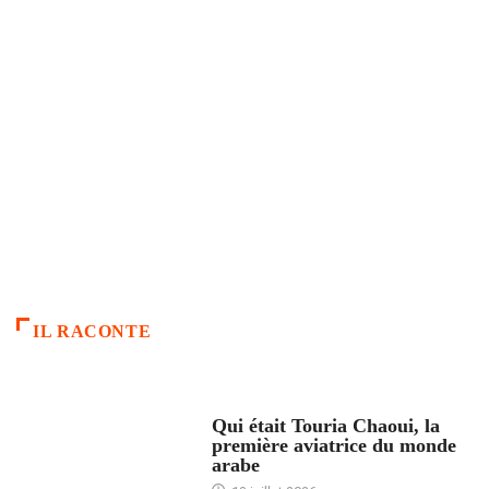
IL RACONTE
ARTICLES CULTURE
Qui était Touria Chaoui, la
première aviatrice du monde
arabe