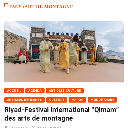
TAGS :ART DE MONTAGNE
ACCUEIL
AGENDA
ARTICLES CULTURE
ARTICLES DÉFILANTS
CULTURE
MAROC
MONDE ARABE
Riyad-Festival international “Qimam”
des arts de montagne