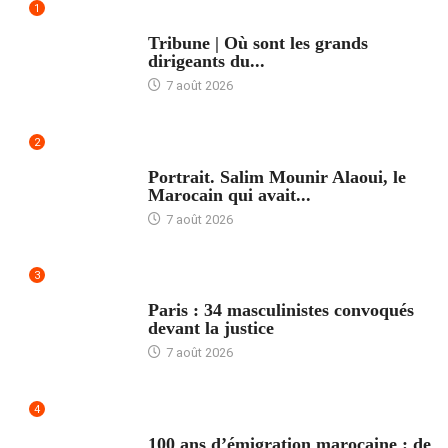
1
ACCUEIL
Tribune | Où sont les grands
dirigeants du...
7 août 2026
2
ACCUEIL
Portrait. Salim Mounir Alaoui, le
Marocain qui avait...
7 août 2026
3
ACCUEIL
Paris : 34 masculinistes convoqués
devant la justice
7 août 2026
4
ACCUEIL
100 ans d’émigration marocaine : de