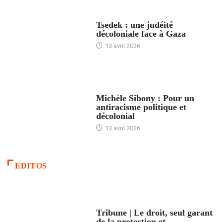
FRANCE
Tsedek : une judéité
décoloniale face à Gaza
13 avril 2026
FEMMES
Michèle Sibony : Pour un
antiracisme politique et
décolonial
13 avril 2026
EDITOS
ACCUEIL
Tribune | Le droit, seul garant
de la protection et