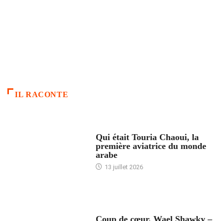
IL RACONTE
ARTICLES CULTURE
Qui était Touria Chaoui, la
première aviatrice du monde
arabe
13 juillet 2026
ACCUEIL
Coup de cœur. Wael Shawky –