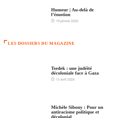
ACCUEIL
Humeur | Au-delà de
l’émotion
19 janvier 2026
LES DOSSIERS DU MAGAZINE
FRANCE
Tsedek : une judéité
décoloniale face à Gaza
13 avril 2026
FEMMES
Michèle Sibony : Pour un
antiracisme politique et
décolonial