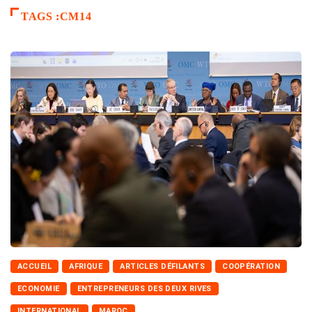
TAGS :CM14
ACCUEIL
AFRIQUE
ARTICLES DÉFILANTS
COOPÉRATION
ECONOMIE
ENTREPRENEURS DES DEUX RIVES
INTERNATIONAL
MAROC