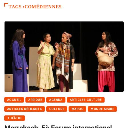
TAGS :COMÉDIENNES
ACCUEIL
AFRIQUE
AGENDA
ARTICLES CULTURE
ARTICLES DÉFILANTS
CULTURE
MAROC
MONDE ARABE
THÉÂTRE
Marrakech. 5è Forum international