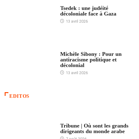
FRANCE
Tsedek : une judéité
décoloniale face à Gaza
13 avril 2026
FEMMES
Michèle Sibony : Pour un
antiracisme politique et
décolonial
13 avril 2026
EDITOS
ACCUEIL
Tribune | Où sont les grands
dirigeants du monde arabe
7 août 2026