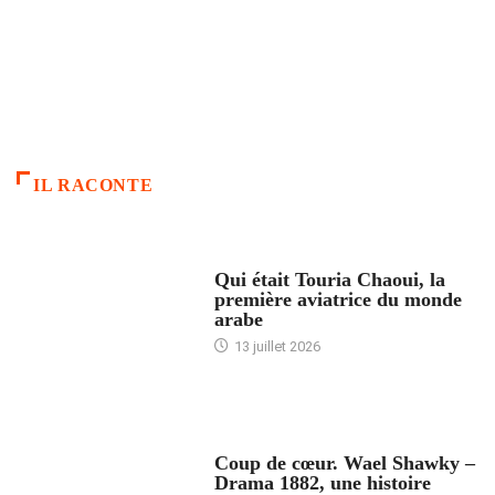
IL RACONTE
ARTICLES CULTURE
Qui était Touria Chaoui, la
première aviatrice du monde
arabe
13 juillet 2026
ACCUEIL
Coup de cœur. Wael Shawky –
Drama 1882, une histoire