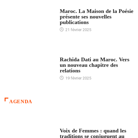
ACCUEIL
Maroc. La Maison de la Poésie
présente ses nouvelles
publications
21 février 2025
24 HEURES AVEC
Rachida Dati au Maroc. Vers
un nouveau chapitre des
relations
19 février 2025
AGENDA
ACCUEIL
Voix de Femmes : quand les
traditions se conjuguent au