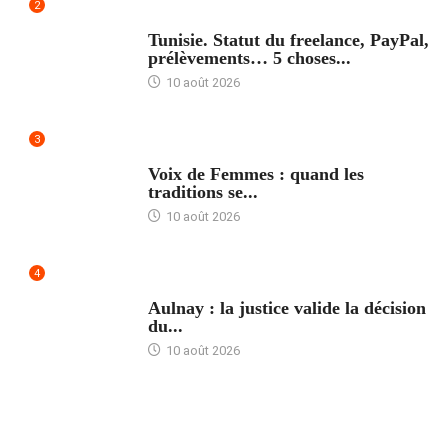
2
ACCUEIL
Tunisie. Statut du freelance, PayPal,
prélèvements… 5 choses...
10 août 2026
3
ACCUEIL
Voix de Femmes : quand les
traditions se...
10 août 2026
4
ACCUEIL
Aulnay : la justice valide la décision
du...
10 août 2026