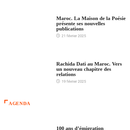
ACCUEIL
Maroc. La Maison de la Poésie
présente ses nouvelles
publications
21 février 2025
24 HEURES AVEC
Rachida Dati au Maroc. Vers
un nouveau chapitre des
relations
19 février 2025
AGENDA
ACCUEIL
100 ans d’émigration