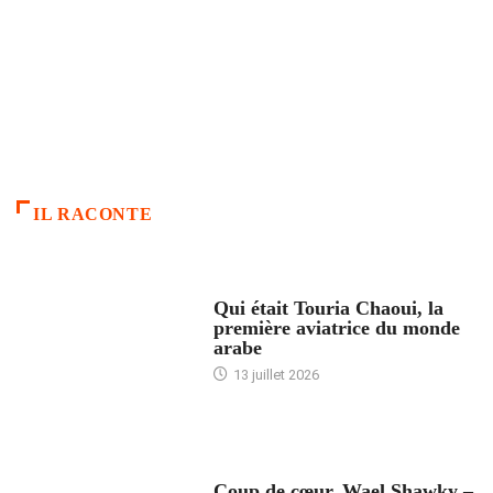
IL RACONTE
ARTICLES CULTURE
Qui était Touria Chaoui, la
première aviatrice du monde
arabe
13 juillet 2026
ACCUEIL
Coup de cœur. Wael Shawky –