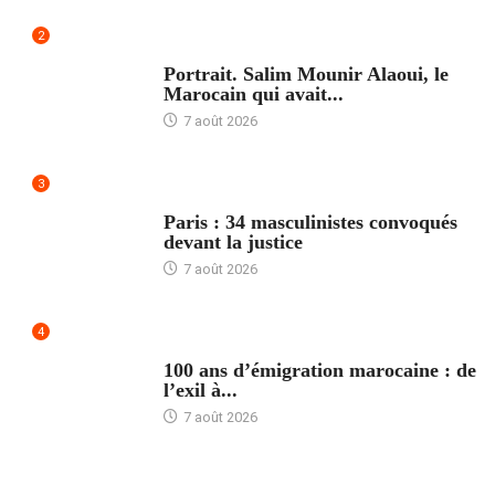
2
ACCUEIL
Portrait. Salim Mounir Alaoui, le
Marocain qui avait...
7 août 2026
3
ACCUEIL
Paris : 34 masculinistes convoqués
devant la justice
7 août 2026
4
ACCUEIL
100 ans d’émigration marocaine : de
l’exil à...
7 août 2026