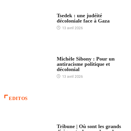
FRANCE
Tsedek : une judéité
décoloniale face à Gaza
13 avril 2026
FEMMES
Michèle Sibony : Pour un
antiracisme politique et
décolonial
13 avril 2026
EDITOS
ACCUEIL
Tribune | Où sont les grands