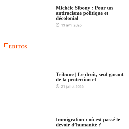
FEMMES
Michèle Sibony : Pour un
antiracisme politique et
décolonial
13 avril 2026
EDITOS
ACCUEIL
Tribune | Le droit, seul garant
de la protection et
21 juillet 2026
ARTICLES DÉFILANTS
Immigration : où est passé le
devoir d’humanité ?