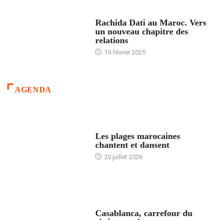
24 HEURES AVEC
Rachida Dati au Maroc. Vers
un nouveau chapitre des
relations
19 février 2025
AGENDA
ACCUEIL
Les plages marocaines
chantent et dansent
20 juillet 2026
ACCUEIL
Casablanca, carrefour du