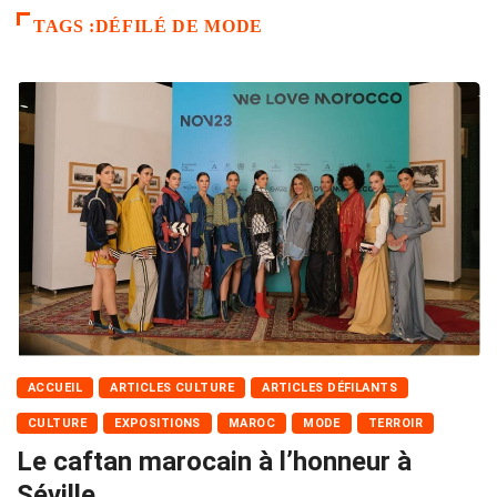
TAGS :DÉFILÉ DE MODE
ACCUEIL
ARTICLES CULTURE
ARTICLES DÉFILANTS
CULTURE
EXPOSITIONS
MAROC
MODE
TERROIR
Le caftan marocain à l’honneur à
Séville