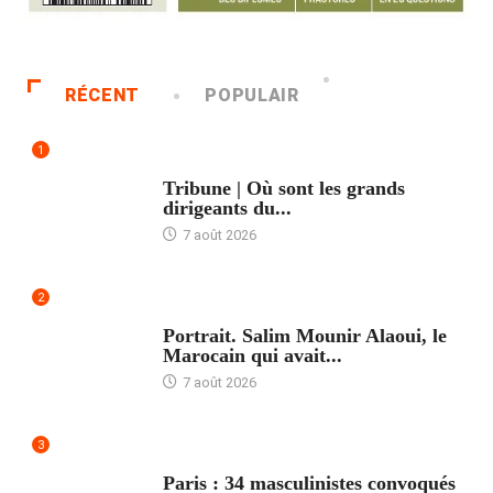
RÉCENT
POPULAIR
1
ACCUEIL
Tribune | Où sont les grands
dirigeants du...
7 août 2026
2
ACCUEIL
Portrait. Salim Mounir Alaoui, le
Marocain qui avait...
7 août 2026
3
ACCUEIL
Paris : 34 masculinistes convoqués