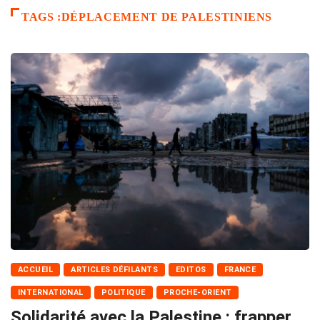
TAGS :DÉPLACEMENT DE PALESTINIENS
ACCUEIL
ARTICLES DÉFILANTS
EDITOS
FRANCE
INTERNATIONAL
POLITIQUE
PROCHE-ORIENT
Solidarité avec la Palestine : frapper