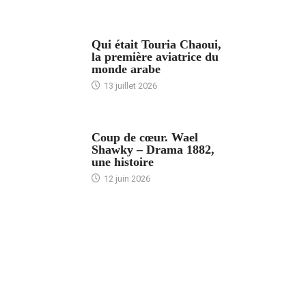
ARTICLES CULTURE
Qui était Touria Chaoui,
la première aviatrice du
monde arabe
13 juillet 2026
ACCUEIL
Coup de cœur. Wael
Shawky – Drama 1882,
une histoire
12 juin 2026