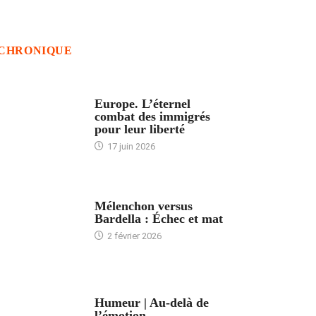
CHRONIQUE
ACCUEIL
Europe. L’éternel
combat des immigrés
pour leur liberté
17 juin 2026
ACCUEIL
Mélenchon versus
Bardella : Échec et mat
2 février 2026
ACCUEIL
Humeur | Au-delà de
l’émotion