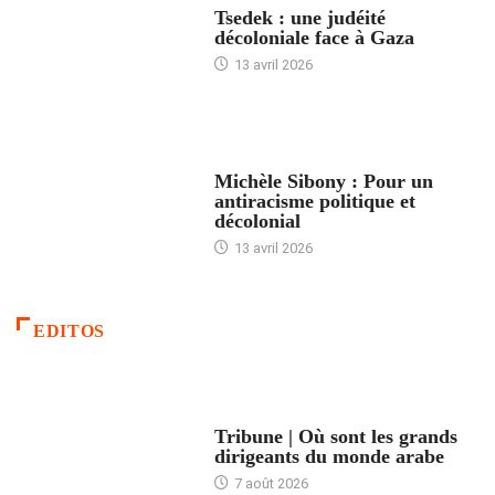
Tsedek : une judéité
décoloniale face à Gaza
13 avril 2026
FEMMES
Michèle Sibony : Pour un
antiracisme politique et
décolonial
13 avril 2026
EDITOS
ACCUEIL
Tribune | Où sont les grands
dirigeants du monde arabe
7 août 2026