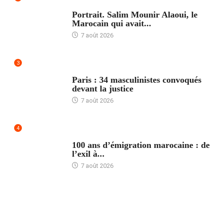
ACCUEIL
Portrait. Salim Mounir Alaoui, le
Marocain qui avait...
7 août 2026
3
ACCUEIL
Paris : 34 masculinistes convoqués
devant la justice
7 août 2026
4
ACCUEIL
100 ans d’émigration marocaine : de
l’exil à...
7 août 2026