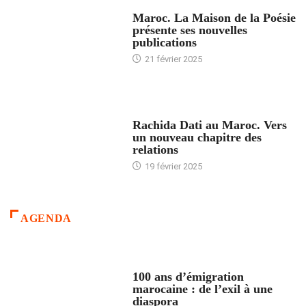
ACCUEIL
Maroc. La Maison de la Poésie
présente ses nouvelles
publications
21 février 2025
24 HEURES AVEC
Rachida Dati au Maroc. Vers
un nouveau chapitre des
relations
19 février 2025
AGENDA
ACCUEIL
100 ans d’émigration
marocaine : de l’exil à une
diaspora