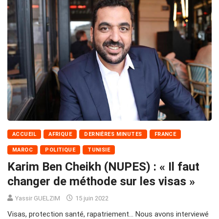
ACCUEIL
AFRIQUE
DERNIÈRES MINUTES
FRANCE
MAROC
POLITIQUE
TUNISIE
Karim Ben Cheikh (NUPES) : « Il faut
changer de méthode sur les visas »
Yassir GUELZIM
15 juin 2022
Visas, protection santé, rapatriement… Nous avons interviewé