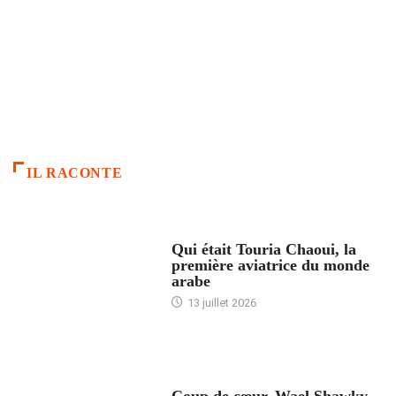
IL RACONTE
ARTICLES CULTURE
Qui était Touria Chaoui, la
première aviatrice du monde
arabe
13 juillet 2026
ACCUEIL
Coup de cœur. Wael Shawky –