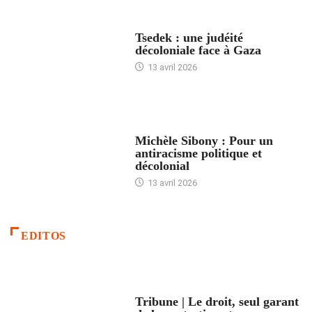
FRANCE
Tsedek : une judéité
décoloniale face à Gaza
13 avril 2026
FEMMES
Michèle Sibony : Pour un
antiracisme politique et
décolonial
13 avril 2026
EDITOS
ACCUEIL
Tribune | Le droit, seul garant