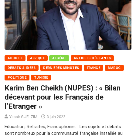
ACCUEIL
AFRIQUE
ALGÉRIE
ARTICLES DÉFILANTS
DÉBATS & IDÉES
DERNIÈRES MINUTES
FRANCE
MAROC
POLITIQUE
TUNISIE
Karim Ben Cheikh (NUPES) : « Bilan
décevant pour les Français de
l’Etranger »
Yassir GUELZIM
3 juin 2022
Education, Retraites, Francophonie,… Les sujets et débats
sont nombreux pour la communauté française installée au