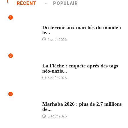
RÉCENT
POPULAIR
1
ACCUEIL
Du terroir aux marchés du monde :
le...
6 août 2026
2
ACCUEIL
La Flèche : enquête après des tags
néo-nazis...
6 août 2026
3
ACCUEIL
Marhaba 2026 : plus de 2,7 millions
de...
6 août 2026