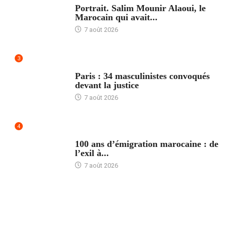
Portrait. Salim Mounir Alaoui, le
Marocain qui avait...
7 août 2026
3
ACCUEIL
Paris : 34 masculinistes convoqués
devant la justice
7 août 2026
4
ACCUEIL
100 ans d’émigration marocaine : de
l’exil à...
7 août 2026