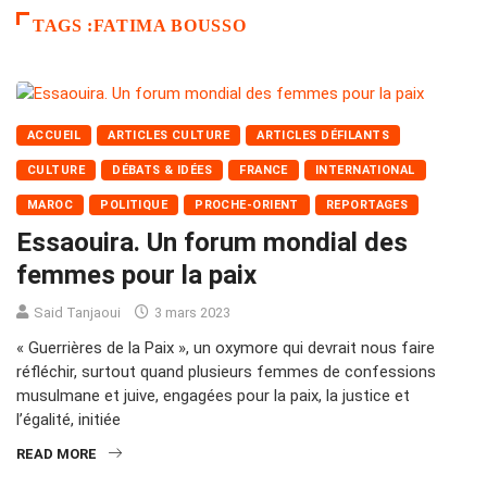
TAGS :FATIMA BOUSSO
ACCUEIL
ARTICLES CULTURE
ARTICLES DÉFILANTS
CULTURE
DÉBATS & IDÉES
FRANCE
INTERNATIONAL
MAROC
POLITIQUE
PROCHE-ORIENT
REPORTAGES
Essaouira. Un forum mondial des
femmes pour la paix
Said Tanjaoui
3 mars 2023
« Guerrières de la Paix », un oxymore qui devrait nous faire
réfléchir, surtout quand plusieurs femmes de confessions
musulmane et juive, engagées pour la paix, la justice et
l’égalité, initiée
READ MORE