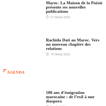
Maroc. La Maison de la Poésie
présente ses nouvelles
publications
21 février 2025
24 HEURES AVEC
Rachida Dati au Maroc. Vers
un nouveau chapitre des
relations
19 février 2025
AGENDA
ACCUEIL
100 ans d’émigration
marocaine : de l’exil à une
diaspora