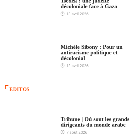
Tsedek : une judéité
décoloniale face à Gaza
13 avril 2026
FEMMES
Michèle Sibony : Pour un
antiracisme politique et
décolonial
13 avril 2026
EDITOS
ACCUEIL
Tribune | Où sont les grands
dirigeants du monde arabe
7 août 2026