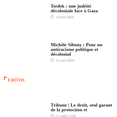
FRANCE
Tsedek : une judéité
décoloniale face à Gaza
13 avril 2026
FEMMES
Michèle Sibony : Pour un
antiracisme politique et
décolonial
13 avril 2026
EDITOS
ACCUEIL
Tribune | Le droit, seul garant
de la protection et
21 juillet 2026