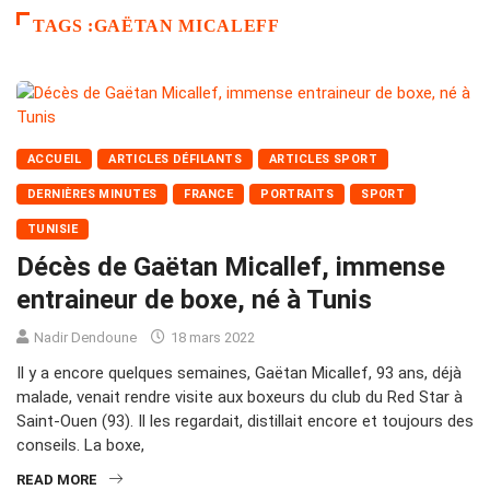
TAGS :GAËTAN MICALEFF
ACCUEIL
ARTICLES DÉFILANTS
ARTICLES SPORT
DERNIÈRES MINUTES
FRANCE
PORTRAITS
SPORT
TUNISIE
Décès de Gaëtan Micallef, immense
entraineur de boxe, né à Tunis
Nadir Dendoune
18 mars 2022
Il y a encore quelques semaines, Gaëtan Micallef, 93 ans, déjà
malade, venait rendre visite aux boxeurs du club du Red Star à
Saint-Ouen (93). Il les regardait, distillait encore et toujours des
conseils. La boxe,
READ MORE