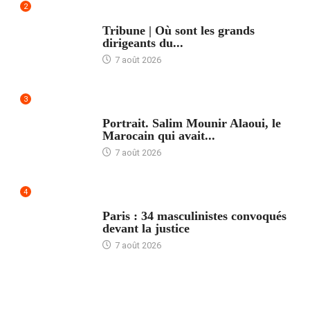
2
ACCUEIL
Tribune | Où sont les grands
dirigeants du...
7 août 2026
3
ACCUEIL
Portrait. Salim Mounir Alaoui, le
Marocain qui avait...
7 août 2026
4
ACCUEIL
Paris : 34 masculinistes convoqués
devant la justice
7 août 2026