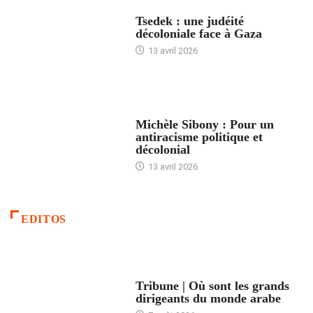
FRANCE
Tsedek : une judéité
décoloniale face à Gaza
13 avril 2026
FEMMES
Michèle Sibony : Pour un
antiracisme politique et
décolonial
13 avril 2026
EDITOS
ACCUEIL
Tribune | Où sont les grands
dirigeants du monde arabe