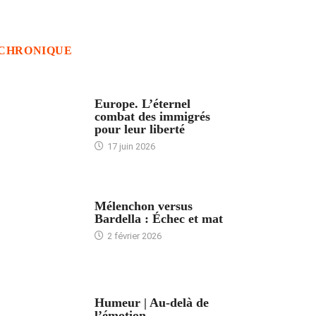
CHRONIQUE
ACCUEIL
Europe. L’éternel
combat des immigrés
pour leur liberté
17 juin 2026
ACCUEIL
Mélenchon versus
Bardella : Échec et mat
2 février 2026
ACCUEIL
Humeur | Au-delà de
l’émotion