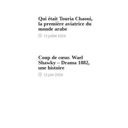
ARTICLES CULTURE
Qui était Touria Chaoui,
la première aviatrice du
monde arabe
13 juillet 2026
ACCUEIL
Coup de cœur. Wael
Shawky – Drama 1882,
une histoire
12 juin 2026