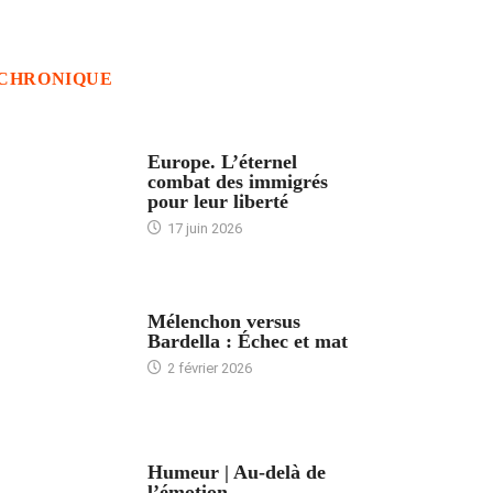
CHRONIQUE
ACCUEIL
Europe. L’éternel
combat des immigrés
pour leur liberté
17 juin 2026
ACCUEIL
Mélenchon versus
Bardella : Échec et mat
2 février 2026
ACCUEIL
Humeur | Au-delà de
l’émotion