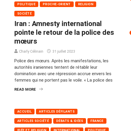
POLITIQUE
PROCHE-ORIENT
RELIGION
SOCIÉTÉ
Iran : Amnesty international
pointe le retour de la police des
mœurs
Charly Célinain
31 juillet 2023
Police des mœurs. Après les manifestations, les
autorités iraniennes tentent de rétablir leur
domination avec une répression accrue envers les
femmes qui ne portent pas le voile. « La police des
READ MORE
ACCUEIL
ARTICLES DÉFILANTS
ARTICLES SOCIÉTÉ
DÉBATS & IDÉES
FRANCE
IDÉE ET RELIGION
INTERNATIONAL
POLITIQUE