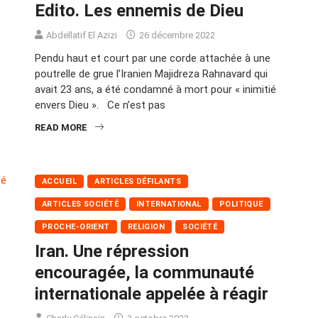
Edito. Les ennemis de Dieu
Abdellatif El Azizi
26 décembre 2022
Pendu haut et court par une corde attachée à une
poutrelle de grue l’Iranien Majidreza Rahnavard qui
avait 23 ans, a été condamné à mort pour « inimitié
envers Dieu ». Ce n’est pas
READ MORE
ACCUEIL
ARTICLES DÉFILANTS
ARTICLES SOCIÉTÉ
INTERNATIONAL
POLITIQUE
PROCHE-ORIENT
RELIGION
SOCIÉTÉ
Iran. Une répression
encouragée, la communauté
internationale appelée à réagir