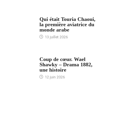
ARTICLES CULTURE
Qui était Touria Chaoui,
la première aviatrice du
monde arabe
13 juillet 2026
ACCUEIL
Coup de cœur. Wael
Shawky – Drama 1882,
une histoire
12 juin 2026