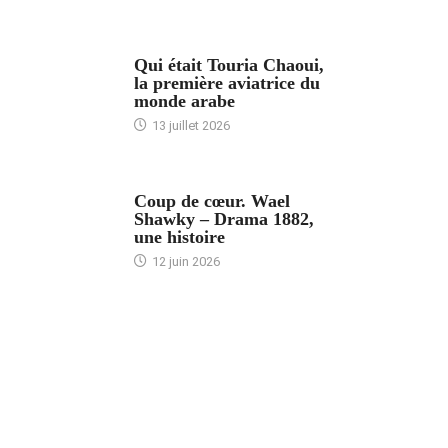
ARTICLES CULTURE
Qui était Touria Chaoui,
la première aviatrice du
monde arabe
13 juillet 2026
ACCUEIL
Coup de cœur. Wael
Shawky – Drama 1882,
une histoire
12 juin 2026