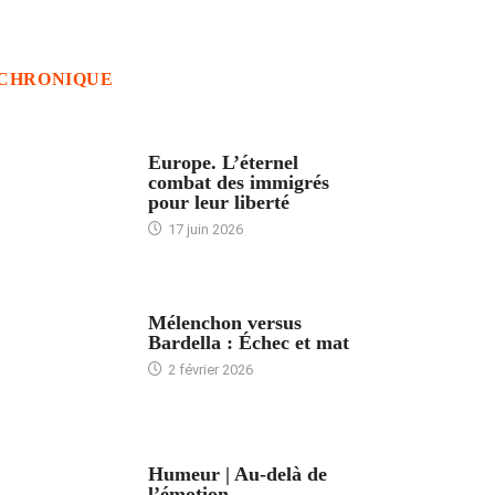
CHRONIQUE
ACCUEIL
Europe. L’éternel
combat des immigrés
pour leur liberté
17 juin 2026
ACCUEIL
Mélenchon versus
Bardella : Échec et mat
2 février 2026
ACCUEIL
Humeur | Au-delà de
l’émotion