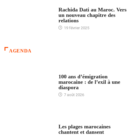
24 HEURES AVEC
Rachida Dati au Maroc. Vers
un nouveau chapitre des
relations
19 février 2025
AGENDA
ACCUEIL
100 ans d’émigration
marocaine : de l’exil à une
diaspora
7 août 2026
ACCUEIL
Les plages marocaines
chantent et dansent