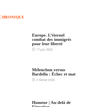
CHRONIQUE
ACCUEIL
Europe. L’éternel
combat des immigrés
pour leur liberté
17 juin 2026
ACCUEIL
Mélenchon versus
Bardella : Échec et mat
2 février 2026
ACCUEIL
Humeur | Au-delà de
l’émotion