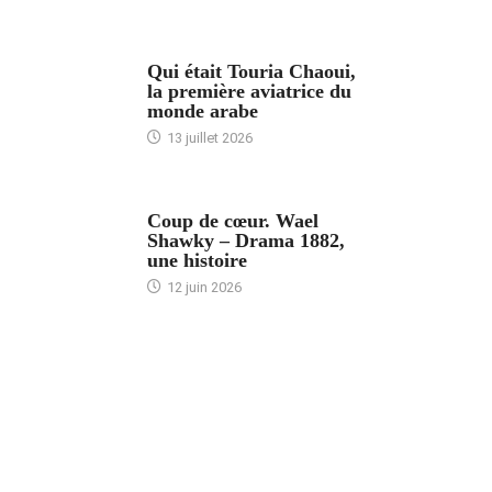
ARTICLES CULTURE
Qui était Touria Chaoui,
la première aviatrice du
monde arabe
13 juillet 2026
ACCUEIL
Coup de cœur. Wael
Shawky – Drama 1882,
une histoire
12 juin 2026