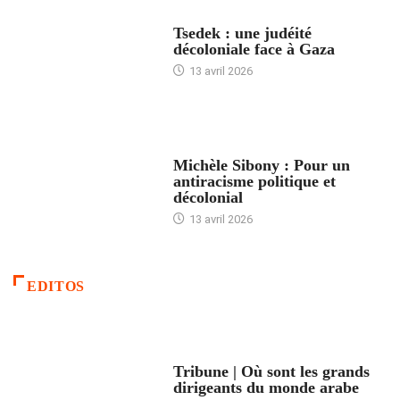
FRANCE
Tsedek : une judéité
décoloniale face à Gaza
13 avril 2026
FEMMES
Michèle Sibony : Pour un
antiracisme politique et
décolonial
13 avril 2026
EDITOS
ACCUEIL
Tribune | Où sont les grands
dirigeants du monde arabe