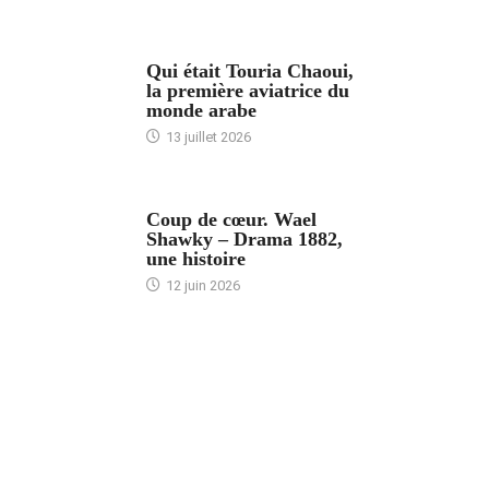
ARTICLES CULTURE
Qui était Touria Chaoui,
la première aviatrice du
monde arabe
13 juillet 2026
ACCUEIL
Coup de cœur. Wael
Shawky – Drama 1882,
une histoire
12 juin 2026