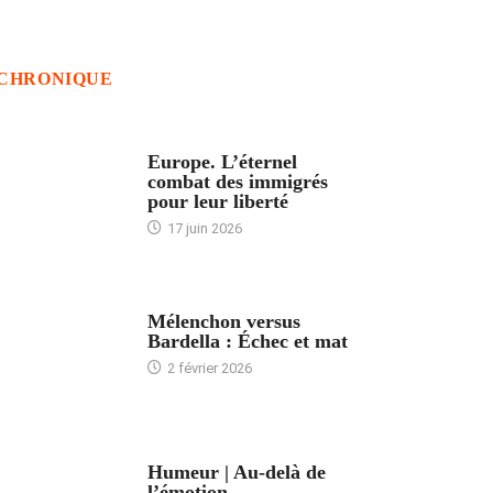
CHRONIQUE
ACCUEIL
Europe. L’éternel
combat des immigrés
pour leur liberté
17 juin 2026
ACCUEIL
Mélenchon versus
Bardella : Échec et mat
2 février 2026
ACCUEIL
Humeur | Au-delà de
l’émotion