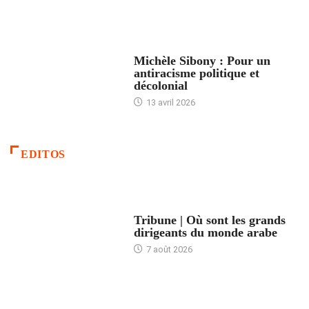
FEMMES
Michèle Sibony : Pour un
antiracisme politique et
décolonial
13 avril 2026
EDITOS
ACCUEIL
Tribune | Où sont les grands
dirigeants du monde arabe
7 août 2026