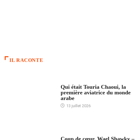
IL RACONTE
ARTICLES CULTURE
Qui était Touria Chaoui, la
première aviatrice du monde
arabe
13 juillet 2026
ACCUEIL
Coup de cœur. Wael Shawky –