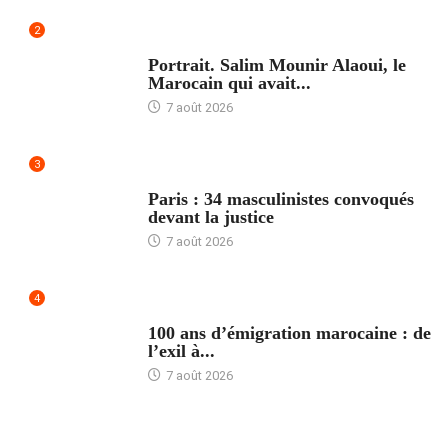
2
ACCUEIL
Portrait. Salim Mounir Alaoui, le
Marocain qui avait...
7 août 2026
3
ACCUEIL
Paris : 34 masculinistes convoqués
devant la justice
7 août 2026
4
ACCUEIL
100 ans d’émigration marocaine : de
l’exil à...
7 août 2026