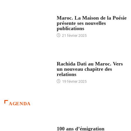
ACCUEIL
Maroc. La Maison de la Poésie
présente ses nouvelles
publications
21 février 2025
24 HEURES AVEC
Rachida Dati au Maroc. Vers
un nouveau chapitre des
relations
19 février 2025
AGENDA
ACCUEIL
100 ans d’émigration