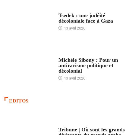
FRANCE
Tsedek : une judéité
décoloniale face à Gaza
13 avril 2026
FEMMES
Michèle Sibony : Pour un
antiracisme politique et
décolonial
13 avril 2026
EDITOS
ACCUEIL
Tribune | Où sont les grands
dirigeants du monde arabe