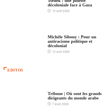
Tsedek : une judéité
décoloniale face à Gaza
13 avril 2026
FEMMES
Michèle Sibony : Pour un
antiracisme politique et
décolonial
13 avril 2026
EDITOS
ACCUEIL
Tribune | Où sont les grands
dirigeants du monde arabe
7 août 2026