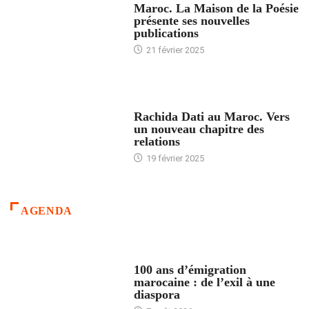
Maroc. La Maison de la Poésie
présente ses nouvelles
publications
21 février 2025
24 HEURES AVEC
Rachida Dati au Maroc. Vers
un nouveau chapitre des
relations
19 février 2025
AGENDA
ACCUEIL
100 ans d’émigration
marocaine : de l’exil à une
diaspora