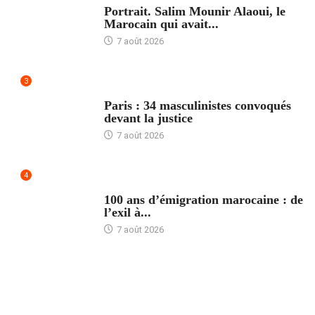
Portrait. Salim Mounir Alaoui, le
Marocain qui avait...
7 août 2026
3
ACCUEIL
Paris : 34 masculinistes convoqués
devant la justice
7 août 2026
4
ACCUEIL
100 ans d’émigration marocaine : de
l’exil à...
7 août 2026