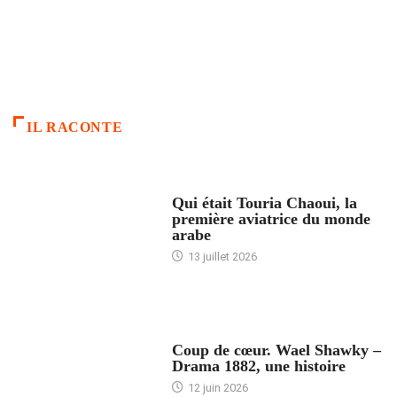
IL RACONTE
ARTICLES CULTURE
Qui était Touria Chaoui, la
première aviatrice du monde
arabe
13 juillet 2026
ACCUEIL
Coup de cœur. Wael Shawky –
Drama 1882, une histoire
12 juin 2026