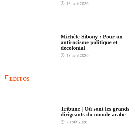
13 avril 2026
FEMMES
Michèle Sibony : Pour un
antiracisme politique et
décolonial
13 avril 2026
EDITOS
ACCUEIL
Tribune | Où sont les grands
dirigeants du monde arabe
7 août 2026