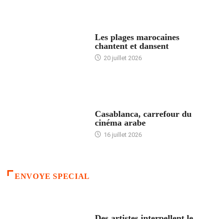
ACCUEIL
Les plages marocaines
chantent et dansent
20 juillet 2026
ACCUEIL
Casablanca, carrefour du
cinéma arabe
16 juillet 2026
ENVOYE SPECIAL
ACCUEIL
Des artistes interpellent le