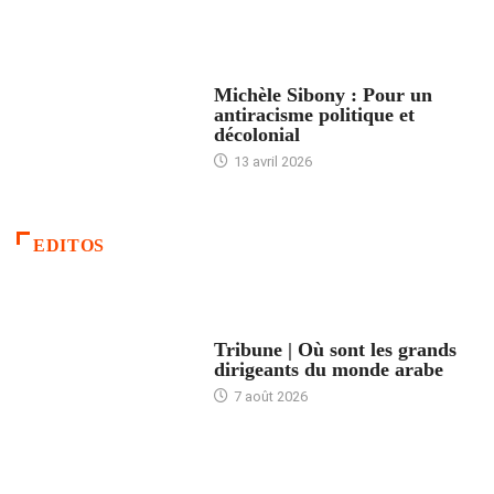
FEMMES
Michèle Sibony : Pour un
antiracisme politique et
décolonial
13 avril 2026
EDITOS
ACCUEIL
Tribune | Où sont les grands
dirigeants du monde arabe
7 août 2026