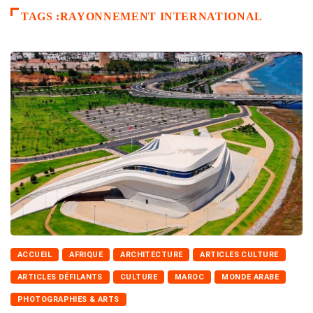
TAGS :RAYONNEMENT INTERNATIONAL
ACCUEIL
AFRIQUE
ARCHITECTURE
ARTICLES CULTURE
ARTICLES DÉFILANTS
CULTURE
MAROC
MONDE ARABE
PHOTOGRAPHIES & ARTS