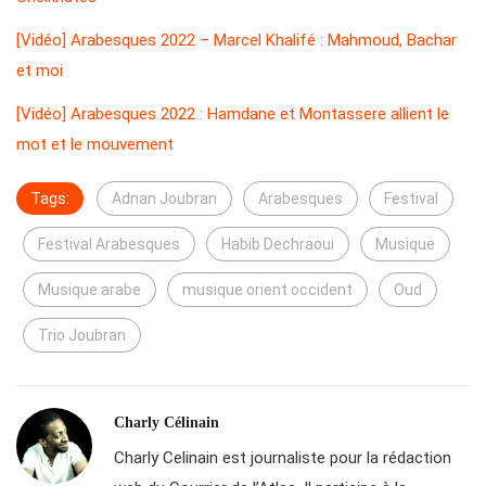
[Vidéo] Arabesques 2022 – Marcel Khalifé : Mahmoud, Bachar
et moi
[Vidéo] Arabesques 2022 : Hamdane et Montassere allient le
mot et le mouvement
Tags:
Adnan Joubran
Arabesques
Festival
Festival Arabesques
Habib Dechraoui
Musique
Musique arabe
musique orient occident
Oud
Trio Joubran
Charly Célinain
Charly Celinain est journaliste pour la rédaction