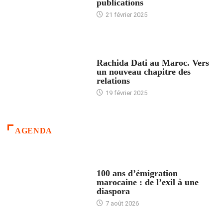
publications
21 février 2025
24 HEURES AVEC
Rachida Dati au Maroc. Vers
un nouveau chapitre des
relations
19 février 2025
AGENDA
ACCUEIL
100 ans d’émigration
marocaine : de l’exil à une
diaspora
7 août 2026