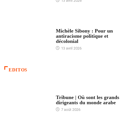
13 avril 2026
FEMMES
Michèle Sibony : Pour un
antiracisme politique et
décolonial
13 avril 2026
EDITOS
ACCUEIL
Tribune | Où sont les grands
dirigeants du monde arabe
7 août 2026