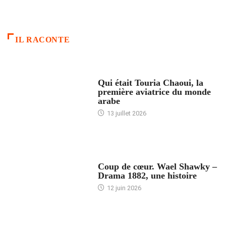
IL RACONTE
ARTICLES CULTURE
Qui était Touria Chaoui, la
première aviatrice du monde
arabe
13 juillet 2026
ACCUEIL
Coup de cœur. Wael Shawky –
Drama 1882, une histoire
12 juin 2026