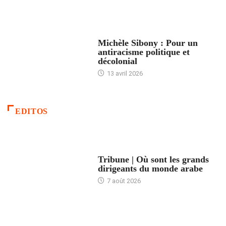
FEMMES
Michèle Sibony : Pour un
antiracisme politique et
décolonial
13 avril 2026
EDITOS
ACCUEIL
Tribune | Où sont les grands
dirigeants du monde arabe
7 août 2026