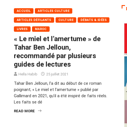
ACCUEIL
ARTICLES CULTURE
ARTICLES DÉFILANTS
CULTURE
DÉBATS & IDÉES
LIVRES
MAROC
« Le miel et l’amertume » de
Tahar Ben Jelloun,
recommandé par plusieurs
guides de lectures
Hella Habib
25 juillet 2021
Tahar Ben Jelloun, l’a dit au début de ce roman
poignant; « Le miel et l’amertume » publié par
Gallimard en 2021, qu’il a été inspiré de faits réels.
Les faits se dé
READ MORE