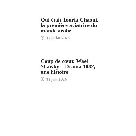
ARTICLES CULTURE
Qui était Touria Chaoui,
la première aviatrice du
monde arabe
13 juillet 2026
ACCUEIL
Coup de cœur. Wael
Shawky – Drama 1882,
une histoire
12 juin 2026