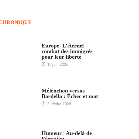
CHRONIQUE
ACCUEIL
Europe. L’éternel
combat des immigrés
pour leur liberté
17 juin 2026
ACCUEIL
Mélenchon versus
Bardella : Échec et mat
2 février 2026
ACCUEIL
Humeur | Au-delà de
l’émotion