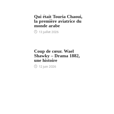
ARTICLES CULTURE
Qui était Touria Chaoui,
la première aviatrice du
monde arabe
13 juillet 2026
ACCUEIL
Coup de cœur. Wael
Shawky – Drama 1882,
une histoire
12 juin 2026