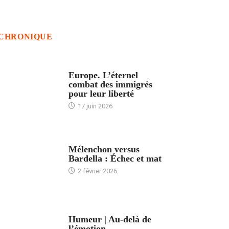
CHRONIQUE
ACCUEIL
Europe. L’éternel
combat des immigrés
pour leur liberté
17 juin 2026
ACCUEIL
Mélenchon versus
Bardella : Échec et mat
2 février 2026
ACCUEIL
Humeur | Au-delà de
l’émotion