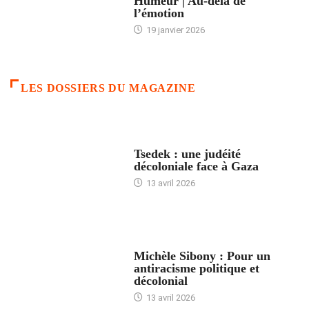
Humeur | Au-delà de
l’émotion
19 janvier 2026
LES DOSSIERS DU MAGAZINE
FRANCE
Tsedek : une judéité
décoloniale face à Gaza
13 avril 2026
FEMMES
Michèle Sibony : Pour un
antiracisme politique et
décolonial
13 avril 2026