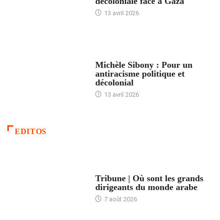
décoloniale face à Gaza
13 avril 2026
FEMMES
Michèle Sibony : Pour un
antiracisme politique et
décolonial
13 avril 2026
EDITOS
ACCUEIL
Tribune | Où sont les grands
dirigeants du monde arabe
7 août 2026