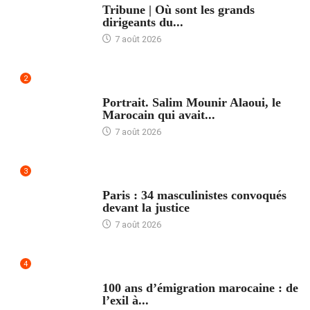
Tribune | Où sont les grands
dirigeants du...
7 août 2026
2
ACCUEIL
Portrait. Salim Mounir Alaoui, le
Marocain qui avait...
7 août 2026
3
ACCUEIL
Paris : 34 masculinistes convoqués
devant la justice
7 août 2026
4
ACCUEIL
100 ans d’émigration marocaine : de
l’exil à...