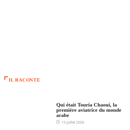
IL RACONTE
ARTICLES CULTURE
Qui était Touria Chaoui, la
première aviatrice du monde
arabe
13 juillet 2026