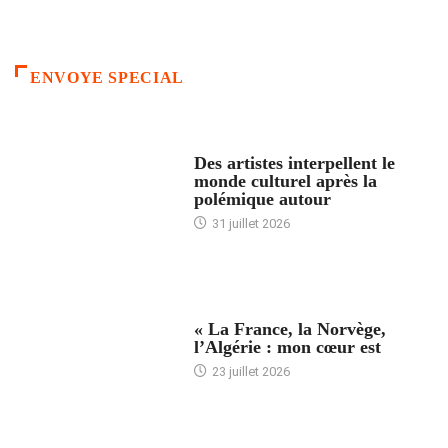
ENVOYE SPECIAL
ACCUEIL
Des artistes interpellent le
monde culturel après la
polémique autour
31 juillet 2026
ACCUEIL
« La France, la Norvège,
l’Algérie : mon cœur est
23 juillet 2026