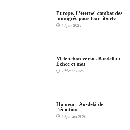
ACCUEIL
Europe. L’éternel combat des
immigrés pour leur liberté
17 juin 2026
ACCUEIL
Mélenchon versus Bardella :
Échec et mat
2 février 2026
ACCUEIL
Humeur | Au-delà de
l’émotion
19 janvier 2026