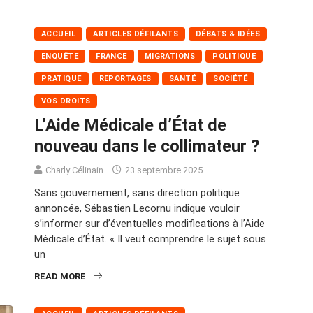
ACCUEIL
ARTICLES DÉFILANTS
DÉBATS & IDÉES
ENQUÊTE
FRANCE
MIGRATIONS
POLITIQUE
PRATIQUE
REPORTAGES
SANTÉ
SOCIÉTÉ
VOS DROITS
L’Aide Médicale d’État de
nouveau dans le collimateur ?
Charly Célinain
23 septembre 2025
Sans gouvernement, sans direction politique
annoncée, Sébastien Lecornu indique vouloir
s’informer sur d’éventuelles modifications à l’Aide
Médicale d’État. « Il veut comprendre le sujet sous
un
READ MORE