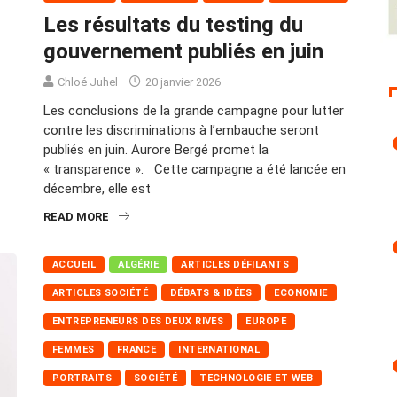
Les résultats du testing du
gouvernement publiés en juin
Chloé Juhel
20 janvier 2026
Les conclusions de la grande campagne pour lutter
contre les discriminations à l’embauche seront
publiés en juin. Aurore Bergé promet la
« transparence ». Cette campagne a été lancée en
décembre, elle est
READ MORE
ACCUEIL
ALGÉRIE
ARTICLES DÉFILANTS
ARTICLES SOCIÉTÉ
DÉBATS & IDÉES
ECONOMIE
ENTREPRENEURS DES DEUX RIVES
EUROPE
FEMMES
FRANCE
INTERNATIONAL
PORTRAITS
SOCIÉTÉ
TECHNOLOGIE ET WEB