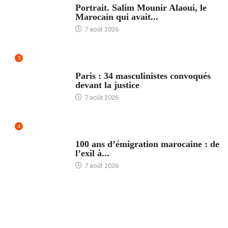
Portrait. Salim Mounir Alaoui, le
Marocain qui avait...
7 août 2026
3
ACCUEIL
Paris : 34 masculinistes convoqués
devant la justice
7 août 2026
4
ACCUEIL
100 ans d’émigration marocaine : de
l’exil à...
7 août 2026