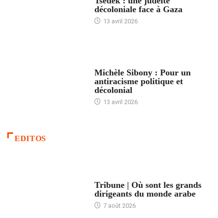
Tsedek : une judéité
décoloniale face à Gaza
13 avril 2026
FEMMES
Michèle Sibony : Pour un
antiracisme politique et
décolonial
13 avril 2026
EDITOS
ACCUEIL
Tribune | Où sont les grands
dirigeants du monde arabe
7 août 2026