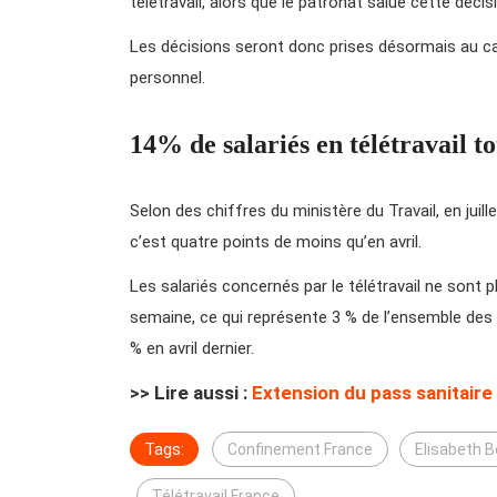
télétravail, alors que le patronat salue cette décis
Les décisions seront donc prises désormais au ca
personnel.
14% de salariés en télétravail to
Selon des chiffres du ministère du Travail, en juill
c’est quatre points de moins qu’en avril.
Les salariés concernés par le télétravail ne sont pl
semaine, ce qui représente 3 % de l’ensemble des sa
% en avril dernier.
>> Lire aussi :
Extension du pass sanitaire 
Tags:
Confinement France
Elisabeth 
Télétravail France