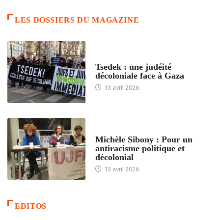
LES DOSSIERS DU MAGAZINE
FRANCE
Tsedek : une judéité
décoloniale face à Gaza
13 avril 2026
FEMMES
Michèle Sibony : Pour un
antiracisme politique et
décolonial
13 avril 2026
EDITOS