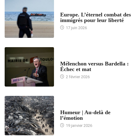
ACCUEIL
Europe. L’éternel combat des
immigrés pour leur liberté
17 juin 2026
ACCUEIL
Mélenchon versus Bardella :
Échec et mat
2 février 2026
ACCUEIL
Humeur | Au-delà de
l’émotion
19 janvier 2026