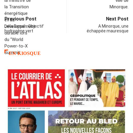
Previous Post
Next Post
Leila Benali : Objectif
A Minorque, une
hydrogène vert
échappée mauresque
EN KIOSQUE