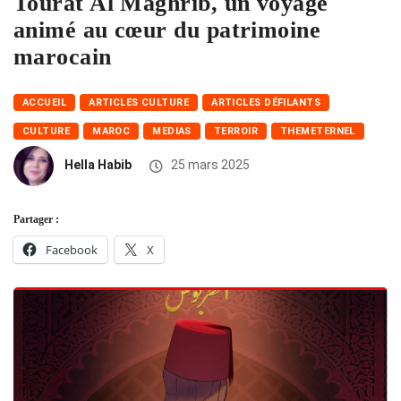
Tourat Al Maghrib, un voyage
animé au cœur du patrimoine
marocain
ACCUEIL
ARTICLES CULTURE
ARTICLES DÉFILANTS
CULTURE
MAROC
MEDIAS
TERROIR
THEMETERNEL
Hella Habib
25 mars 2025
Partager :
Facebook
X