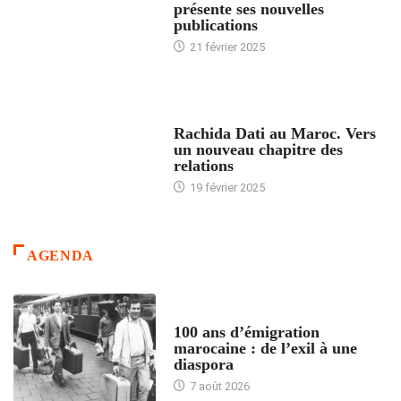
présente ses nouvelles
publications
21 février 2025
24 HEURES AVEC
Rachida Dati au Maroc. Vers
un nouveau chapitre des
relations
19 février 2025
AGENDA
ACCUEIL
100 ans d’émigration
marocaine : de l’exil à une
diaspora
7 août 2026