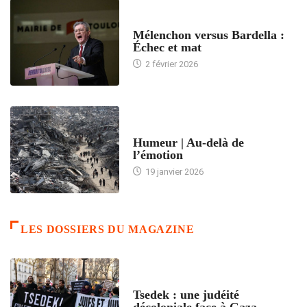
ACCUEIL
Mélenchon versus Bardella :
Échec et mat
2 février 2026
ACCUEIL
Humeur | Au-delà de
l’émotion
19 janvier 2026
LES DOSSIERS DU MAGAZINE
FRANCE
Tsedek : une judéité
décoloniale face à Gaza