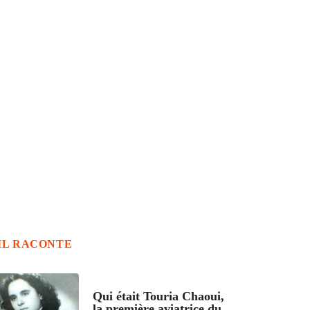
IL RACONTE
ARTICLES CULTURE
Qui était Touria Chaoui,
la première aviatrice du