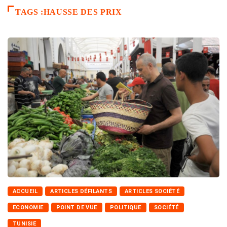
TAGS :HAUSSE DES PRIX
ACCUEIL
ARTICLES DÉFILANTS
ARTICLES SOCIÉTÉ
ECONOMIE
POINT DE VUE
POLITIQUE
SOCIÉTÉ
TUNISIE