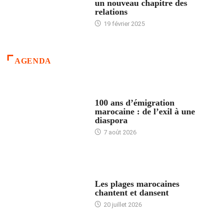
un nouveau chapitre des
relations
19 février 2025
AGENDA
ACCUEIL
100 ans d’émigration
marocaine : de l’exil à une
diaspora
7 août 2026
ACCUEIL
Les plages marocaines
chantent et dansent
20 juillet 2026