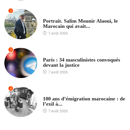
2
ACCUEIL
Portrait. Salim Mounir Alaoui, le
Marocain qui avait...
7 août 2026
3
ACCUEIL
Paris : 34 masculinistes convoqués
devant la justice
7 août 2026
4
ACCUEIL
100 ans d’émigration marocaine : de
l’exil à...
7 août 2026