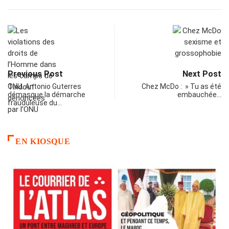
Previous Post
Next Post
ONU. Antonio Guterres
Chez McDo : » Tu as été
démasque la démarche
embauchée…
frauduleuse du…
EN KIOSQUE