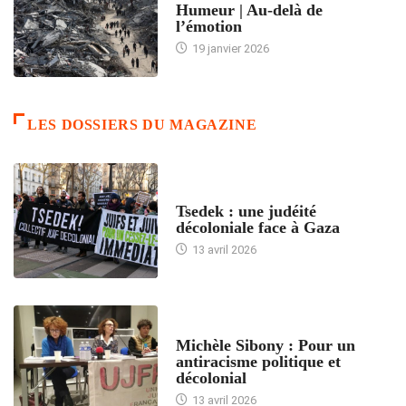
Humeur | Au-delà de
l’émotion
19 janvier 2026
LES DOSSIERS DU MAGAZINE
FRANCE
Tsedek : une judéité
décoloniale face à Gaza
13 avril 2026
FEMMES
Michèle Sibony : Pour un
antiracisme politique et
décolonial
13 avril 2026