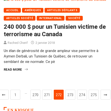
ACCUEIL
AMÉRIQUES
ARTICLES DÉFILANTS
ARTICLES SOCIÉTÉ
INTERNATIONAL
SOCIÉTÉ
240 000 $ pour un Tunisien victime de
terrorisme au Canada
Rached Cherif
2 janvier 2018
Un élan de générosité de grande ampleur vise permettre à
Aymen Derbali, un Tunisien de Québec, de retrouver un
semblant de vie normale. Ce pè
READ MORE
…
1
270
271
272
273
274
275
EN KIOSQUE