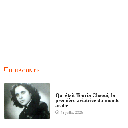
IL RACONTE
ARTICLES CULTURE
Qui était Touria Chaoui, la
première aviatrice du monde
arabe
13 juillet 2026