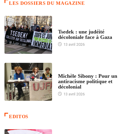
LES DOSSIERS DU MAGAZINE
FRANCE
Tsedek : une judéité
décoloniale face à Gaza
13 avril 2026
FEMMES
Michèle Sibony : Pour un
antiracisme politique et
décolonial
13 avril 2026
EDITOS