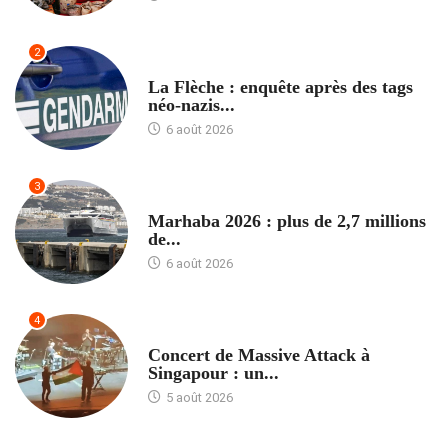
2
ACCUEIL
La Flèche : enquête après des tags
néo-nazis...
6 août 2026
3
ACCUEIL
Marhaba 2026 : plus de 2,7 millions
de...
6 août 2026
4
ACCUEIL
Concert de Massive Attack à
Singapour : un...
5 août 2026