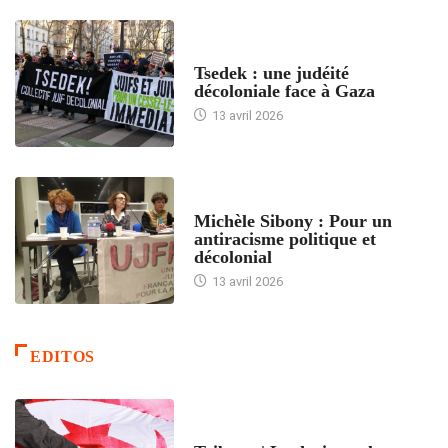
FRANCE
Tsedek : une judéité
décoloniale face à Gaza
13 avril 2026
FEMMES
Michèle Sibony : Pour un
antiracisme politique et
décolonial
13 avril 2026
EDITOS
ACCUEIL