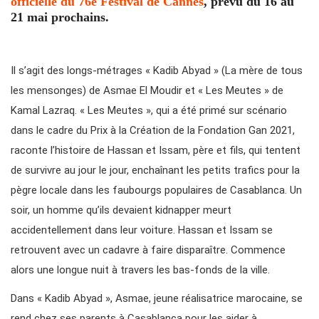
officielle du 76e Festival de Cannes
, prévu du 16 au
21 mai prochains.
Il s’agit des longs-métrages « Kadib Abyad » (La mère de tous
les mensonges) de Asmae El Moudir et « Les Meutes » de
Kamal Lazraq. « Les Meutes », qui a été primé sur scénario
dans le cadre du Prix à la Création de la Fondation Gan 2021,
raconte l’histoire de Hassan et Issam, père et fils, qui tentent
de survivre au jour le jour, enchaînant les petits trafics pour la
pègre locale dans les faubourgs populaires de Casablanca. Un
soir, un homme qu’ils devaient kidnapper meurt
accidentellement dans leur voiture. Hassan et Issam se
retrouvent avec un cadavre à faire disparaître. Commence
alors une longue nuit à travers les bas-fonds de la ville.
Dans « Kadib Abyad », Asmae, jeune réalisatrice marocaine, se
rend chez ses parents à Casablanca pour les aider à