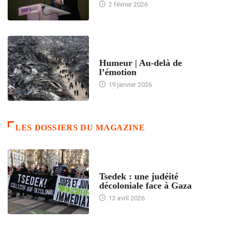
2 février 2026
ACCUEIL
Humeur | Au-delà de
l’émotion
19 janvier 2026
LES DOSSIERS DU MAGAZINE
FRANCE
Tsedek : une judéité
décoloniale face à Gaza
13 avril 2026